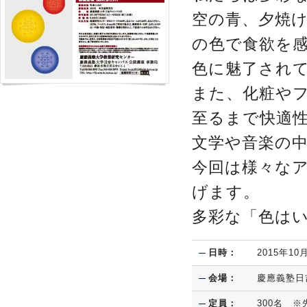
空の青、夕焼
の色で食欲を
色に魅了され
また、化粧や
至るまで快適
文学や音楽の
今回は様々な
げます。
多彩な「色は
日時：
2015年1
会場：
慶應義塾日
定員：
300名 ※