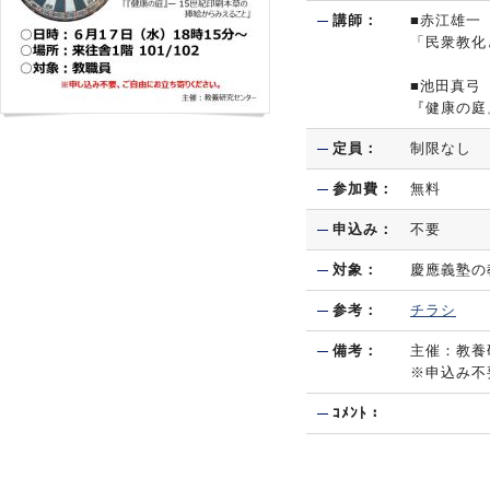
講師：
■赤江雄一
「民衆教化
■池田真弓
『健康の庭
定員：
制限なし
参加費：
無料
申込み：
不要
対象：
慶應義塾の
参考：
チラシ
備考：
主催：教養
※申込み不
ｺﾒﾝﾄ：