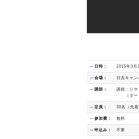
日時：
2015年3月
会場：
日吉キャン
講師：
講師：リサ
（ダート
定員：
30名（先
参加費：
無料
申込み：
不要