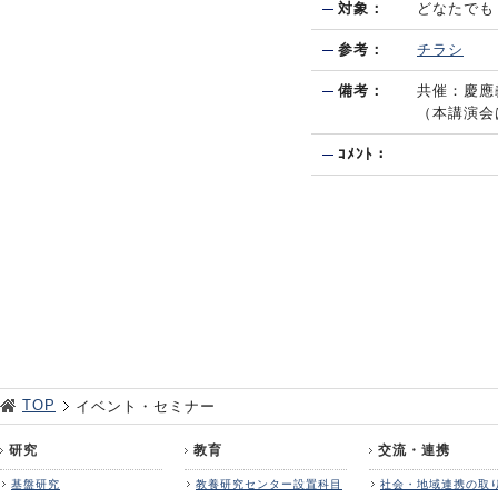
対象：
どなたでも
参考：
チラシ
備考：
共催：慶應
（本講演会
ｺﾒﾝﾄ：
TOP
イベント・セミナー
研究
教育
交流・連携
基盤研究
教養研究センター設置科目
社会・地域連携の取