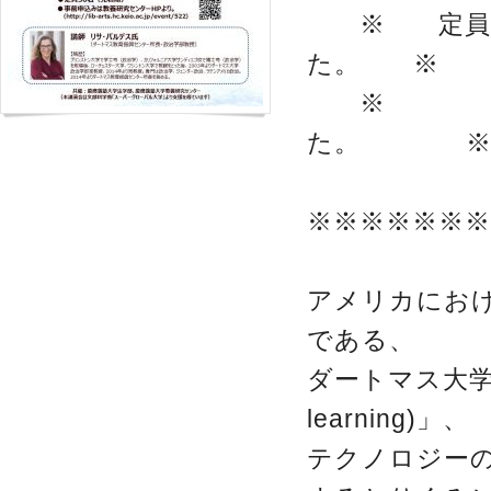
※ 定員人数
た。 ※
※ 沢山の
た。 
※※※※※※※
アメリカにお
である、
ダートマス大学で
learning)」、
テクノロジー