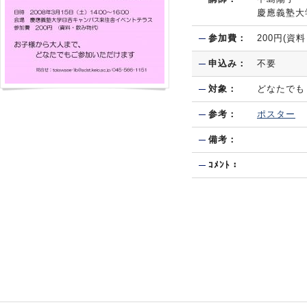
慶應義塾大
参加費：
200円(資
申込み：
不要
対象：
どなたでも
参考：
ポスター
備考：
ｺﾒﾝﾄ：