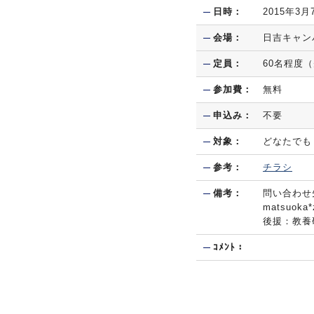
日時：
2015年3月
会場：
日吉キャン
定員：
60名程度
参加費：
無料
申込み：
不要
対象：
どなたでも
参考：
チラシ
備考：
問い合わせ
matsuok
後援：教養
ｺﾒﾝﾄ：