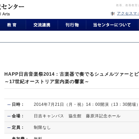
教養、教養教育
アクセスマ
HAPP日吉音楽祭2014：古楽器で奏でるシュメルツァーと
～17世紀オーストリア室内楽の響宴～
日時：
2014年7月21日（月・祝）14：00開演（13：30開場
会場：
日吉キャンパス 協生館 藤原洋記念ホール
定員：
制限なし
参加費：
無料