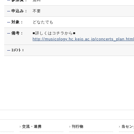
申込み：
不要
対象：
どなたでも
備考：
■詳しくはコチラから■
http://musicology.hc.keio.ac.jp/concerts_plan.htm
ｺﾒﾝﾄ：
交流・連携
刊行物
当セン