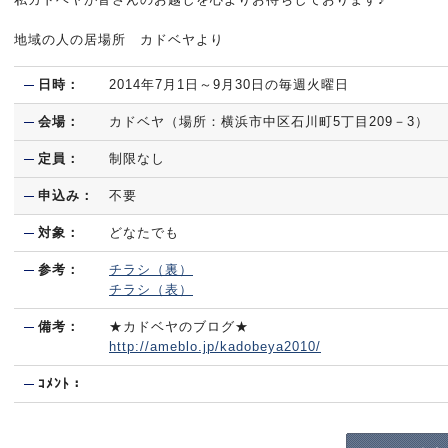
地域の人の居場所 カドベヤより
日時：
2014年7月1日～9月30日の毎週火曜日
会場：
カドベヤ（場所：横浜市中区石川町5丁目209－3）
定員：
制限なし
申込み：
不要
対象：
どなたでも
参考：
チラシ（裏）
チラシ（表）
備考：
★カドベヤのブログ★
http://ameblo.jp/kadobeya2010/
ｺﾒﾝﾄ：