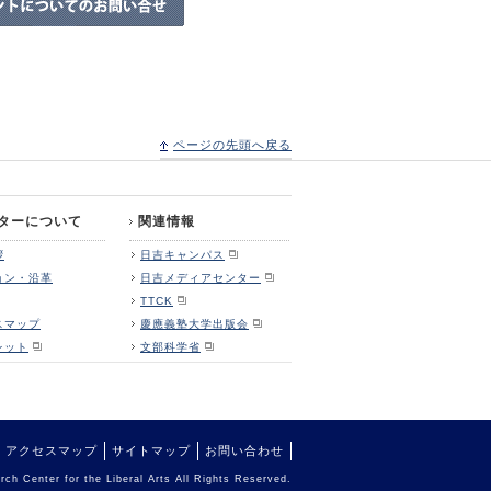
ページの先頭へ戻る
ターについて
関連情報
拶
日吉キャンパス
ョン・沿革
日吉メディアセンター
TTCK
スマップ
慶應義塾大学出版会
レット
文部科学省
アクセスマップ
サイトマップ
お問い合わせ
ch Center for the Liberal Arts All Rights Reserved.