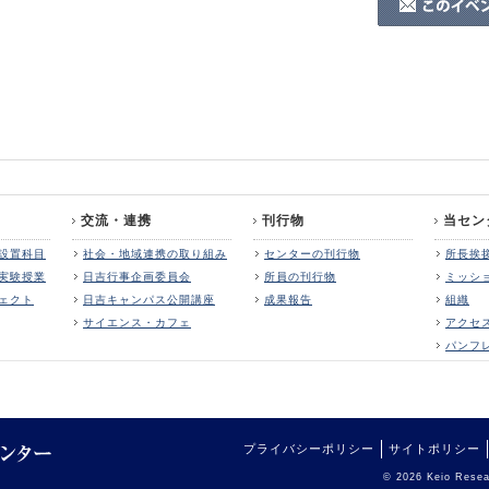
交流・連携
刊行物
当セン
設置科目
社会・地域連携の取り組み
センターの刊行物
所長挨
実験授業
日吉行事企画委員会
所員の刊行物
ミッシ
ェクト
日吉キャンパス公開講座
成果報告
組織
サイエンス・カフェ
アクセ
パンフ
プライバシーポリシー
サイトポリシー
© 2026 Keio Resear