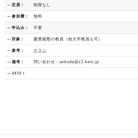
定員：
制限なし
参加費：
無料
申込み：
不要
対象：
慶應義塾の教員（他大学教員も可）
参考：
チラシ
備考：
問い合わせ：aokuda@z2.keio.jp
ｺﾒﾝﾄ：