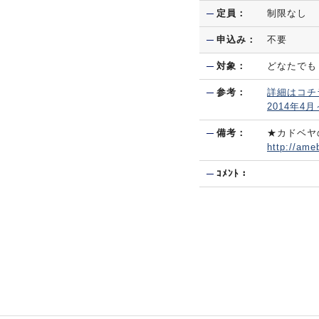
定員：
制限なし
申込み：
不要
対象：
どなたでも
参考：
詳細はコチ
2014年4
備考：
★カドベヤ
http://ame
ｺﾒﾝﾄ：