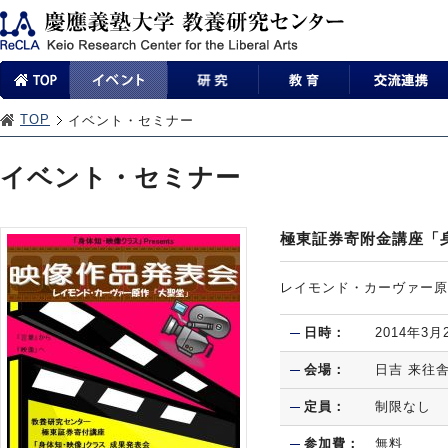
TOP
イベント・セミナー
イベント・セミナー
極東証券寄附金講座「
レイモンド・カーヴァー原
日時：
2014年3
会場：
日吉 来往
定員：
制限なし
参加費：
無料