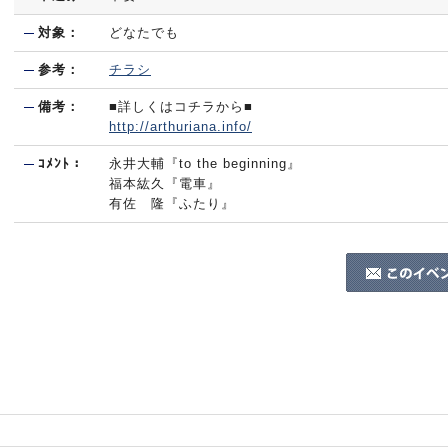
対象：
どなたでも
参考：
チラシ
備考：
■詳しくはコチラから■
http://arthuriana.info/
ｺﾒﾝﾄ：
永井大輔『to the beginning』
福本紘久『電車』
有佐 隆『ふたり』