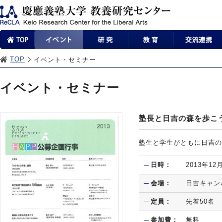
TOP
イベント・セミナー
イベント・セミナー
塾長と日吉の森を歩こ
塾生と学生がともに日吉の
日時：
2013年12
会場：
日吉キャン
定員：
先着50名
参加費：
無料