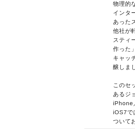
物理的
インタ
あった
他社が
スティ
作った
キャッ
醸しま
このセ
あるジ
iPho
iOS
ついて