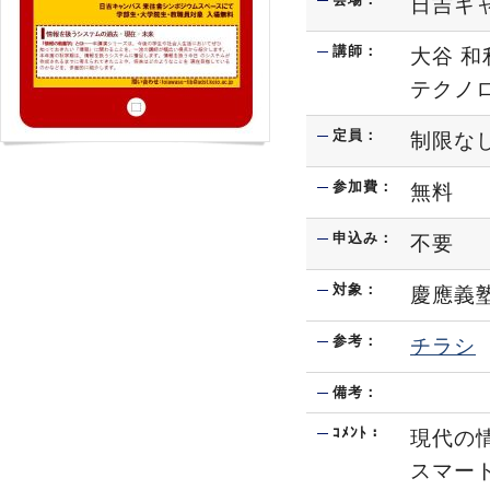
日吉キ
講師：
大谷 和
テクノロ
定員：
制限な
参加費：
無料
申込み：
不要
対象：
慶應義
参考：
チラシ
備考：
ｺﾒﾝﾄ：
現代の
スマー