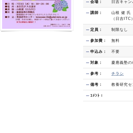
会場：
日吉キャン
講師：
山根 健 氏
（日吉ITC
定員：
制限なし
参加費：
無料
申込み：
不要
対象：
慶應義塾の
参考：
チラシ
備考：
教養研究セ
ｺﾒﾝﾄ：