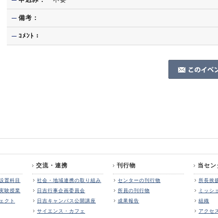
備考：
ｺﾒﾝﾄ：
交流・連携
刊行物
当セン
設置科目
社会・地域連携の取り組み
センターの刊行物
所長挨
実験授業
日吉行事企画委員会
所員の刊行物
ミッシ
ェクト
日吉キャンパス公開講座
成果報告
組織
サイエンス・カフェ
アクセ