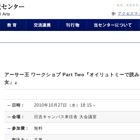
教養、教養教育
アクセスマ
アーサー王 ワークショプ Part Two『オイリュトミーで
女」』
日時：
2010年10月27日（水）18:15～
会場：
日吉キャンパス来往舎 大会議室
参加費：
無料
申込み：
不要