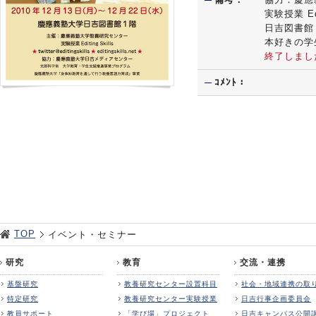
実験授業 E
日吉図書館
本好きの学
終了しまし
ｺﾒﾝﾄ：
TOP
イベント・セミナー
研究
教育
交流・連携
基盤研究
教養研究センター設置科目
社会・地域連携の取
特定研究
教養研究センター実験授業
日吉行事企画委員会
教員サポート
「学び場」プロジェクト
日吉キャンパス公開