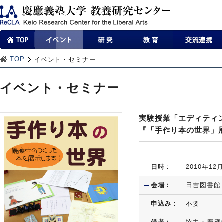
TOP
イベント・セミナー
イベント・セミナー
実験授業「エディティ
『「手作り本の世界」
日時：
2010年1
会場：
日吉図書館
申込み：
不要
備考：
協力：慶應