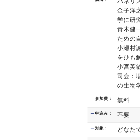
パネリ
金子洋
学に研
青木健
ための
小瀬村
をひも
小宮英
司会：
の生物
参加費：
無料
申込み：
不要
対象：
どなた