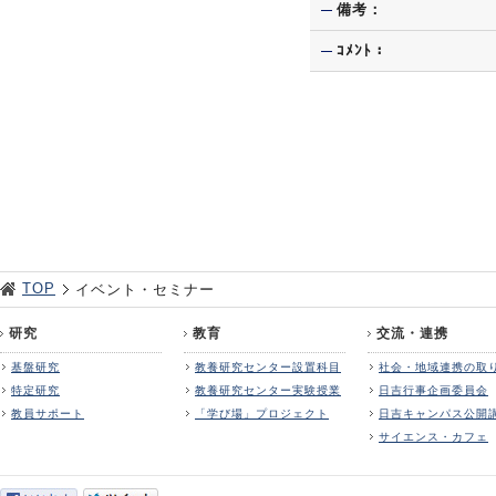
備考：
ｺﾒﾝﾄ：
TOP
イベント・セミナー
研究
教育
交流・連携
基盤研究
教養研究センター設置科目
社会・地域連携の取
特定研究
教養研究センター実験授業
日吉行事企画委員会
教員サポート
「学び場」プロジェクト
日吉キャンパス公開
サイエンス・カフェ