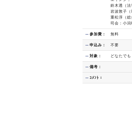
鈴木透（法
岩波敦子（
重松淳（総
司会：小潟
参加費：
無料
申込み：
不要
対象：
どなたでも
備考：
ｺﾒﾝﾄ：