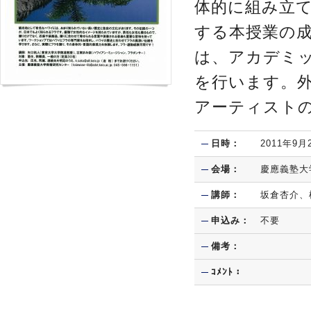
体的に組み立
する本授業の
は、アカデミ
を行います。
アーティスト
日時：
2011年9
会場：
慶應義塾大
講師：
坂倉杏介、
申込み：
不要
備考：
ｺﾒﾝﾄ：