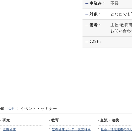
申込み：
不要
対象：
どなたでも
備考：
主催:教養
お問い合わせ:to
ｺﾒﾝﾄ：
TOP
イベント・セミナー
研究
教育
交流・連携
基盤研究
教養研究センター設置科目
社会・地域連携の取