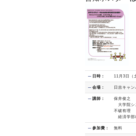
日時：
11月3日（土
会場：
日吉キャンパ
講師：
保井俊之
大学院シス
不破有理
経済学部
参加費：
無料