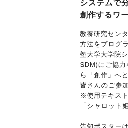
システムで
創作するワ
教養研究セン
方法をプログ
塾大学大学院シ
SDM)にご協
ら「創作」へ
皆さんのご参
※使用テキス
「シャロット
告知ポスター