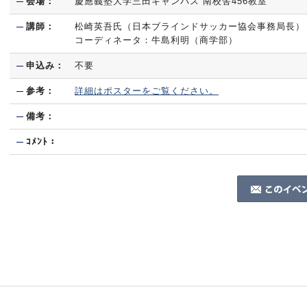
会場：
慶應義塾大学三田キャンパス 南校舎456教室
講師：
松崎英吾氏（日本ブラインドサッカー協会事務局長）
コーディネータ：牛島利明（商学部）
申込み：
不要
参考：
詳細はポスターをご覧ください。
備考：
ｺﾒﾝﾄ：