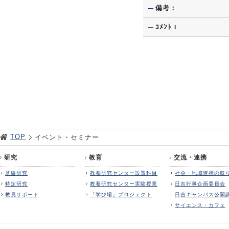
備考：
ｺﾒﾝﾄ：
TOP
イベント・セミナー
研究
教育
交流・連携
基盤研究
教養研究センター設置科目
社会・地域連携の取
特定研究
教養研究センター実験授業
日吉行事企画委員会
教員サポート
「学び場」プロジェクト
日吉キャンパス公開
サイエンス・カフェ