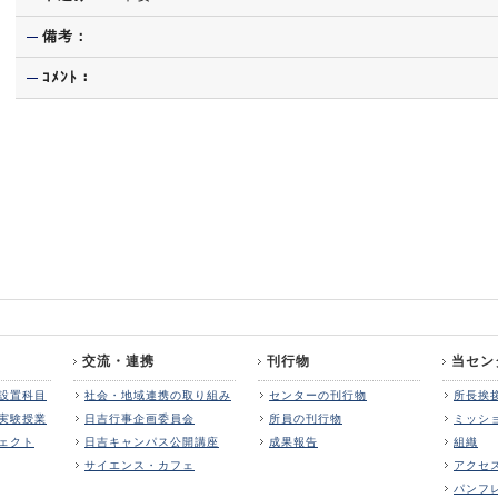
備考：
ｺﾒﾝﾄ：
交流・連携
刊行物
当セン
設置科目
社会・地域連携の取り組み
センターの刊行物
所長挨
実験授業
日吉行事企画委員会
所員の刊行物
ミッシ
ェクト
日吉キャンパス公開講座
成果報告
組織
サイエンス・カフェ
アクセ
パンフ