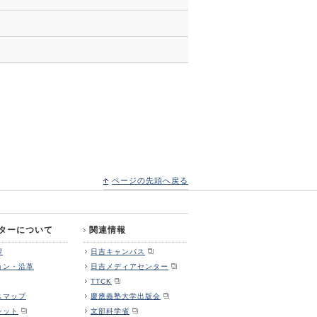
ページの先頭へ戻る
ターについて
関連情報
拶
日吉キャンパス
ョン・沿革
日吉メディアセンター
TTCK
スマップ
慶應義塾大学出版会
レット
文部科学省