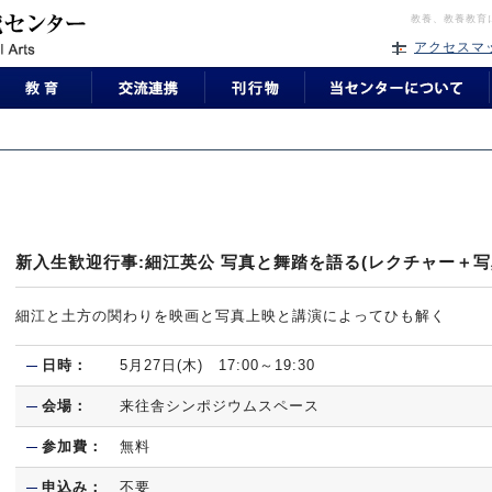
教養、教養教育
アクセスマ
新入生歓迎行事:細江英公 写真と舞踏を語る(レクチャー＋写
細江と土方の関わりを映画と写真上映と講演によってひも解く
日時：
5月27日(木) 17:00～19:30
会場：
来往舎シンポジウムスペース
参加費：
無料
申込み：
不要