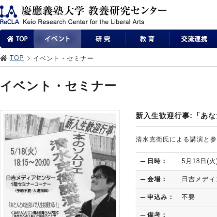
TOP
イベント・セミナー
イベント・セミナー
新入生歓迎行事:「あ
清水克衛氏による講演と参
日時：
5月18日(火
会場：
日吉メディ
申込み：
不要
備考：