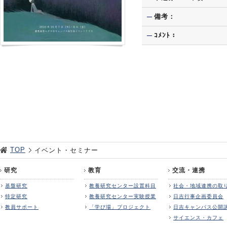
備考：
ｺﾒﾝﾄ：
TOP
イベント・セミナー
研究
教育
交流・連携
基盤研究
教養研究センター設置科目
社会・地域連携の取
特定研究
教養研究センター実験授業
日吉行事企画委員会
教員サポート
「学び場」プロジェクト
日吉キャンパス公開
サイエンス・カフェ