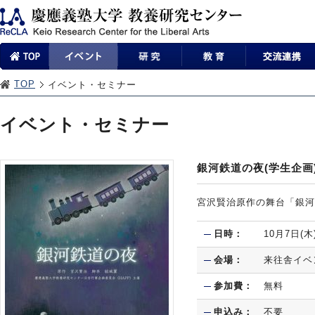
TOP
イベント・セミナー
イベント・セミナー
銀河鉄道の夜(学生企画
宮沢賢治原作の舞台「銀河
日時：
10月7日(木
会場：
来往舎イベ
参加費：
無料
申込み：
不要