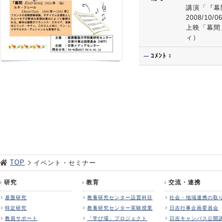
講演「『幕
2008/10/0
上映「幕間
ィ）
ｺﾒﾝﾄ：
TOP
イベント・セミナー
研究
教育
交流・連携
基盤研究
教養研究センター設置科目
社会・地域連携の取
特定研究
教養研究センター実験授業
日吉行事企画委員会
教員サポート
「学び場」プロジェクト
日吉キャンパス公開