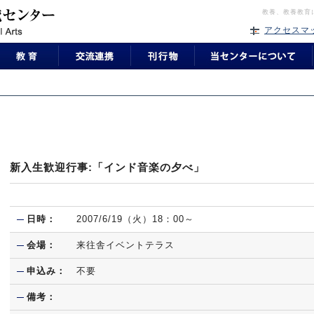
教養、教養教育
アクセスマ
新入生歓迎行事:「インド音楽の夕べ」
日時：
2007/6/19（火）18：00～
会場：
来往舎イベントテラス
申込み：
不要
備考：