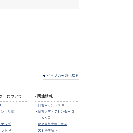
ページの先頭へ戻る
ターについて
関連情報
拶
日吉キャンパス
ョン・沿革
日吉メディアセンター
TTCK
スマップ
慶應義塾大学出版会
レット
文部科学省