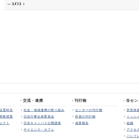
ｺﾒﾝﾄ：
交流・連携
刊行物
当セン
設置科目
社会・地域連携の取り組み
センターの刊行物
所長挨
実験授業
日吉行事企画委員会
所員の刊行物
ミッシ
ェクト
日吉キャンパス公開講座
成果報告
組織
サイエンス・カフェ
アクセ
パンフ