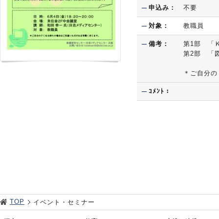
申込み：
不要
対象：
教職員
備考：
第1部 「
第2部 「
＊ご自分の
ｺﾒﾝﾄ：
TOP
イベント・セミナー