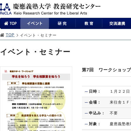
TOP
イベント・セミナー
イベント・セミナー
第7回 ワークショッ
日時：
１月２２日
会場：
来往舎１Ｆ
申込み：
不要
対象：
慶應義塾教