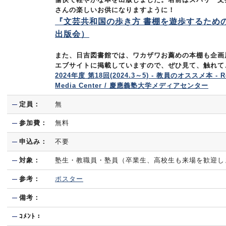
さんの楽しいお供になりますように！
『文芸共和国の歩き方 書棚を遊歩するため
出版会）
また、日吉図書館では、ワカザワお薦めの本棚も企画
エブサイトに掲載していますので、ぜひ見て、触れて
2024年度 第18回(2024.3～5) - 教員のオススメ本 - Resea
Media Center / 慶應義塾大学メディアセンター
定員：
無
参加費：
無料
申込み：
不要
対象：
塾生・教職員・塾員（卒業生、高校生も来場を歓迎し
参考：
ポスター
備考：
ｺﾒﾝﾄ：