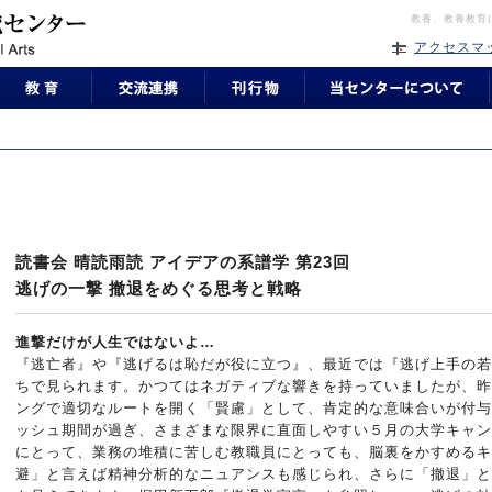
教養、教養教育
アクセスマ
読書会 晴読雨読 アイデアの系譜学 第23回
逃げの一撃 撤退をめぐる思考と戦略
進撃だけが人生ではないよ…
『逃亡者』や『逃げるは恥だが役に立つ』、最近では『逃げ上手の若
ちで見られます。かつてはネガティブな響きを持っていましたが、昨
ングで適切なルートを開く「賢慮」として、肯定的な意味合いが付与
ッシュ期間が過ぎ、さまざまな限界に直面しやすい５月の大学キャン
にとって、業務の堆積に苦しむ教職員にとっても、脳裏をかすめるキ
避」と言えば精神分析的なニュアンスも感じられ、さらに「撤退」と