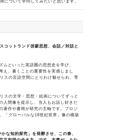
用について学問してみたいと思います。
、スコットランド啓蒙思想、会話／対話と
ズムといった英語圏の思想史を学び、
考え、書くことの重要性を実感しまし
ギリスの言語空間にとりわけ魅せられ、専
ギリスの文学・思想・絵画についてずっと
の人間像を提示し、当人もお話し好きだ
の著作や書簡が研究の主軸です。プロジ
、「グローバルな18世紀世界」像の構築
やかな知的探究」を発酵させ、この春、
芸共和国の歩き方」
です。本書が、みな