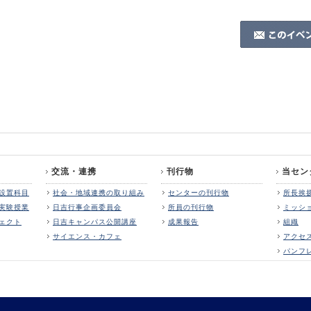
交流・連携
刊行物
当セン
設置科目
社会・地域連携の取り組み
センターの刊行物
所長挨
実験授業
日吉行事企画委員会
所員の刊行物
ミッシ
ェクト
日吉キャンパス公開講座
成果報告
組織
サイエンス・カフェ
アクセ
パンフ