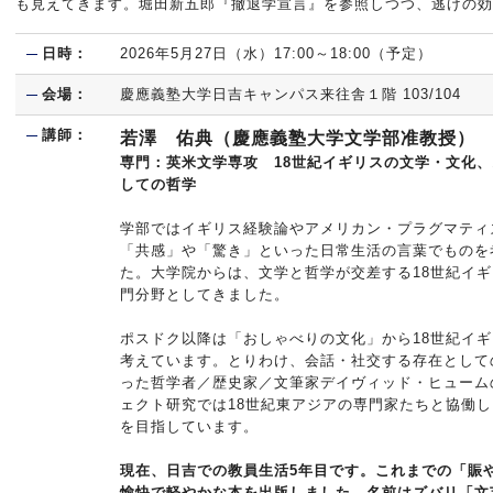
も見えてきます。堀田新五郎『撤退学宣言』を参照しつつ、逃げの効
日時：
2026年5月27日（水）17:00～18:00（予定）
会場：
慶應義塾大学日吉キャンパス来往舎１階 103/104
講師：
若澤 佑典（慶應義塾大学文学部准教授）
専門：英米文学専攻 18世紀イギリスの文学・文化
しての哲学
学部ではイギリス経験論やアメリカン・プラグマティ
「共感」や「驚き」といった日常生活の言葉でものを
た。大学院からは、文学と哲学が交差する18世紀イ
門分野としてきました。
ポスドク以降は「おしゃべりの文化」から18世紀イ
考えています。とりわけ、会話・社交する存在として
った哲学者／歴史家／文筆家デイヴィッド・ヒューム
ェクト研究では18世紀東アジアの専門家たちと協働し
を目指しています。
現在、日吉での教員生活5年目です。これまでの「賑
愉快で軽やかな本を出版しました。名前はズバリ
「文