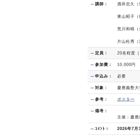
講師：
酒井忠久（
東山昭子（
荒川和晴（
片山杜秀（
定員：
20名程度
参加費：
10,00
申込み：
必要
対象：
慶應義塾大
参考：
ポスター
備考：
主催：慶應
ｺﾒﾝﾄ：
2026年7