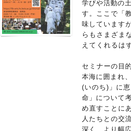
学びや活動の
す。ここで「
味しています
らもさまざま
えてくれるは
セミナーの目
本海に囲まれ
(いのち)」に
命」について
め直すことに
人たちとの交
深く、より幅