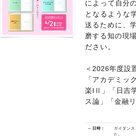
によって自分
となるような
送るために、
磨する知の現
ださい。
＜2026年度設
「アカデミック
楽IⅡ」「日吉
ス論」「金融
日時：
ガイダンス：
た。 オ