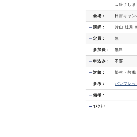
→終了し
会場：
日吉キャン
講師：
片山 杜秀
定員：
無
参加費：
無料
申込み：
不要
対象：
塾生・教職
参考：
パンフレッ
備考：
ｺﾒﾝﾄ：