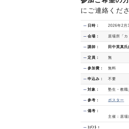
参加ご希望の
にご連絡くだ
日時：
2026年2月
会場：
居場所「カ
講師：
田中英真氏
定員：
無
参加費：
無料
申込み：
不要
対象：
塾生・教職
参考：
ポスター
備考：
主催：居場
ｺﾒﾝﾄ：