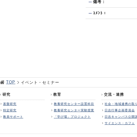
備考：
ｺﾒﾝﾄ：
TOP
イベント・セミナー
研究
教育
交流・連携
基盤研究
教養研究センター設置科目
社会・地域連携の取
特定研究
教養研究センター実験授業
日吉行事企画委員会
教員サポート
「学び場」プロジェクト
日吉キャンパス公開
サイエンス・カフェ