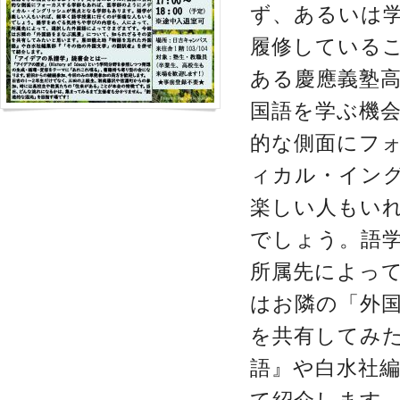
ず、あるいは
履修している
ある慶應義塾
国語を学ぶ機
的な側面にフ
ィカル・イン
楽しい人もい
でしょう。語
所属先によっ
はお隣の「外
を共有してみ
語』や白水社