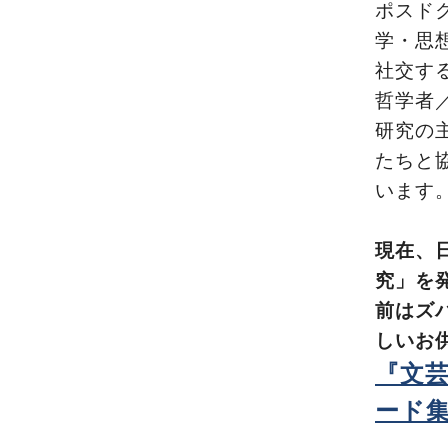
ポスド
学・思
社交す
哲学者
研究の
たちと
います
現在、
究」を
前はズ
しいお
『文
ード