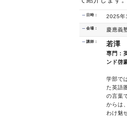
て紹介します
日時：
2025
会場：
慶應義塾
講師：
若澤
専門：
ンド啓
学部で
た英語
の言葉
からは
わけ魅