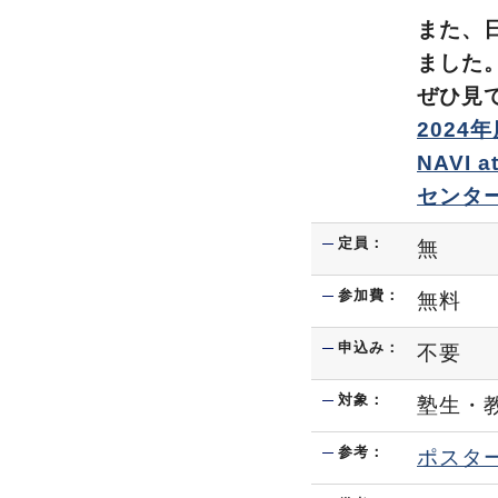
また、
ました
ぜひ見
2024年
NAVI a
センタ
定員：
無
参加費：
無料
申込み：
不要
対象：
塾生・
参考：
ポスタ