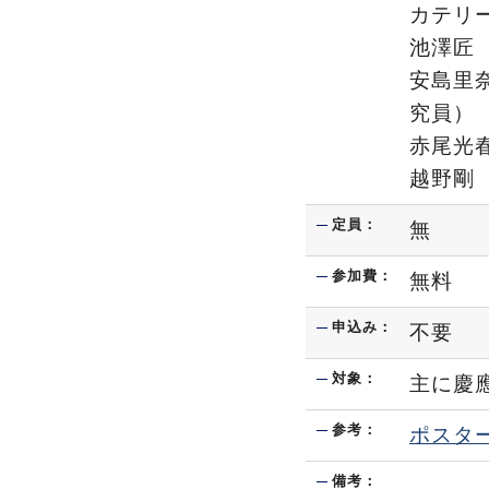
カテリ
池澤
安島
究員）
赤尾
越野
定員：
無
参加費：
無料
申込み：
不要
対象：
主に慶
参考：
ポスタ
備考：