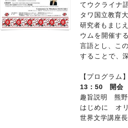
てウクライナ
タワ国立教育
研究者もまじ
ウムを開催す
言語とし、こ
することで、
【プログラム
13：50 開会
趣旨説明 熊野
はじめに オ
世界文学講座長