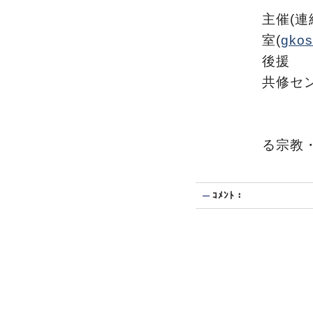
主催(連
室(
gkos
後援 
共修セ
科研
「戦
る宗教
ｺﾒﾝﾄ：