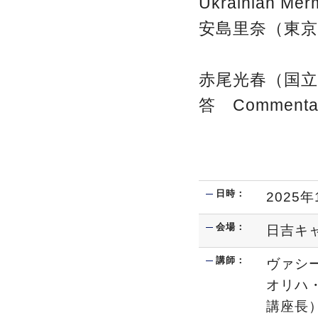
Ukrainian Mer
安島里奈（東京
赤尾光春（国立
答 Commentary
日時：
2025年
会場：
日吉キ
講師：
ヴァシ
オリハ
講座長