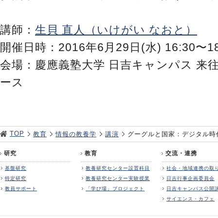
講師：
生貝 直人（いけがい なおと）
開催日時：2016年6月29日(水) 16:30〜18
会場：慶應義塾大学 日吉キャンパス 来
ース
TOP
教育
情報の教養学
講演
グーグルと国家：デジタル時
研究
教育
交流・連携
基盤研究
教養研究センター設置科目
社会・地域連携の取
特定研究
教養研究センター実験授業
日吉行事企画委員会
教員サポート
「学び場」プロジェクト
日吉キャンパス公開
サイエンス・カフェ