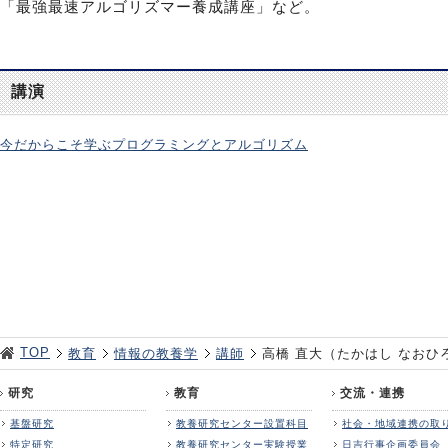
「最強最速アルゴリズマー養成講座」など。
講演
今だからこそ学ぶプログラミングとアルゴリズム
TOP
教育
情報の教養学
講師
高橋 直大（たかはし なおひ
研究
教育
交流・連携
基盤研究
教養研究センター設置科目
社会・地域連携の取
特定研究
教養研究センター実験授業
日吉行事企画委員会