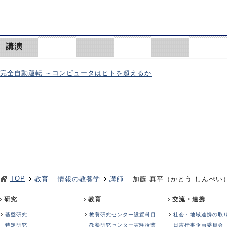
講演
完全自動運転 ～コンピュータはヒトを超えるか
TOP
教育
情報の教養学
講師
加藤 真平（かとう しんぺい
研究
教育
交流・連携
基盤研究
教養研究センター設置科目
社会・地域連携の取
特定研究
教養研究センター実験授業
日吉行事企画委員会