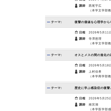
講師
西尾宇広
（本学文学部
テーマ:
復讐の価値を心理学から
日程
2026年5月11
講師
寺澤悠理
（本学文学部
テーマ:
オスとメスの間の進化の
日程
2026年5月18
講師
上村佳孝
（本学商学部
テーマ:
歴史に学ぶ感染症の復讐
日程
2026年5月25
講師
南宮湖
（本学医学部