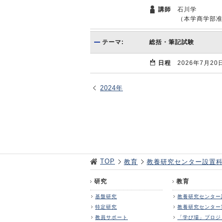
講師
石川学
（本学商学部
テーマ:
総括・筆記試験
日程
2026年7月20
2024年
TOP
教育
教養研究センター設置
研究
教育
基盤研究
教養研究センター
特定研究
教養研究センター
教員サポート
「学び場」プロジ