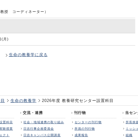
准教授 コーディネーター）
日(月)
生命の教養学に戻る
科目
生命の教養学
2026年度 教養研究センター設置科目
交流・連携
刊行物
当セン
設置科目
社会・地域連携の取り組み
センターの刊行物
所長挨
実験授業
日吉行事企画委員会
所員の刊行物
ミッシ
ェクト
日吉キャンパス公開講座
成果報告
組織