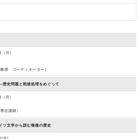
3日（月）
准教授 コーディネーター）
―歴史問題と戦後処理をめぐって
0日（月）
部専任講師）
イツ文学から読む報復の歴史
日(月)