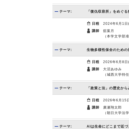
テーマ:
「復仇収容所」をめぐる
日程
2024年6月1日
講師
舘葉月
（本学文学部
テーマ:
生物多様性保全のための
日程
2026年6月8日
講師
大沼あゆみ
（城西大学特
テーマ:
「政策と法」の歴史から
日程
2026年6月15
講師
廣瀬翔太郎
（朝日大学法
テーマ:
AIは生命にどこまで近