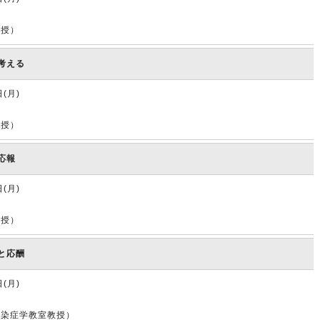
教授）
考える
日(月)
教授）
応報
日(月)
教授）
と応酬
日(月)
感染症学教室教授）