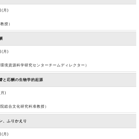
日(月)
部教授）
酬
日(月)
所環境資源科学研究センターチームディレクター）
讐と応酬の生物学的起源
(月)
学院総合文化研究科准教授）
ン、ふりかえり
日(月)