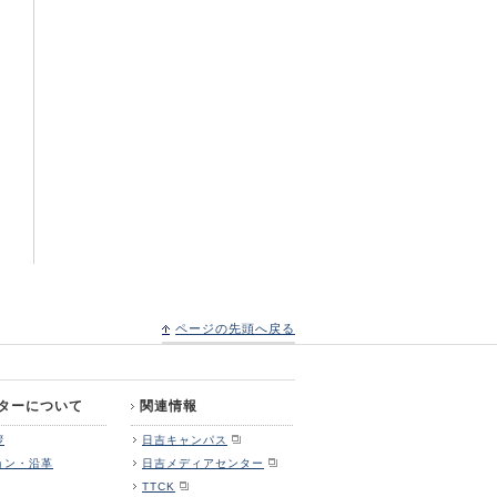
ページの先頭へ戻る
ターについて
関連情報
拶
日吉キャンパス
ョン・沿革
日吉メディアセンター
TTCK