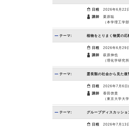
日程
2026年6月22
講師
栗原聡
（本学理工学
テーマ:
植物をとりまく物質の応
日程
2026年6月29
講師
萩原伸也
（理化学研究
テーマ:
霊長類の社会から見た復
日程
2026年7月6日
講師
香田啓貴
（東京大学大
テーマ:
グループディスカッショ
日程
2026年7月13