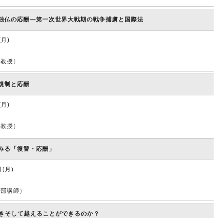
独仏の応酬―第一次世界大戦期の戦争捕虜と国際法
(月)
准教授）
規制と応酬
(月)
任教授）
みる「復讐・応酬」
日(月)
学部講師）
づきそして越えることができるのか？