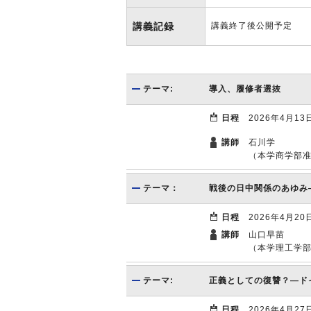
講義記録
講義終了後公開予定
テーマ:
導入、履修者選抜
日程
2026年4月1
講師
石川学
（本学商学部
テーマ：
戦後の日中関係のあゆみ
日程
2026年4月2
講師
山口早苗
（本学理工学
テーマ:
正義としての復讐？―ド
日程
2026年4月27