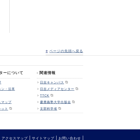
ページの先頭へ戻る
ターについて
関連情報
拶
日吉キャンパス
ョン・沿革
日吉メディアセンター
TTCK
スマップ
慶應義塾大学出版会
レット
文部科学省
アクセスマップ
サイトマップ
お問い合わせ