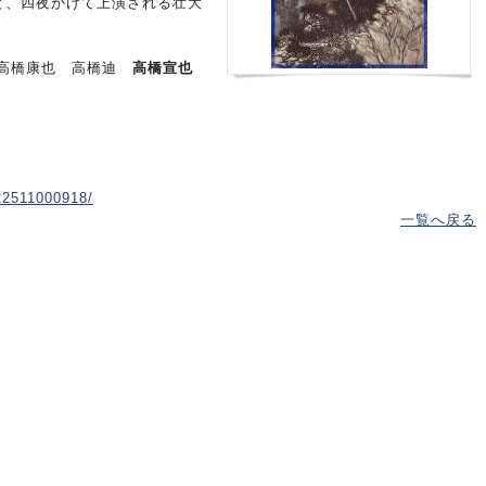
と、四夜かけて上演される壮大
：高橋康也 高橋迪
高橋宣也
22511000918/
一覧へ戻る