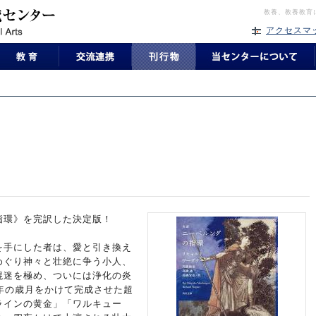
教養、教養教育
アクセスマ
指環》を完訳した決定版！
を手にした者は、愛と引き換え
めぐり神々と壮絶に争う小人、
混迷を極め、ついには浄化の炎
年の歳月をかけて完成させた超
ラインの黄金」「ワルキュー