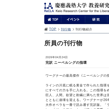
TOP
刊行物
刊行物紹介
所員の刊行物
2026年04月24日
完訳 ニーベルングの指環
ワーグナーの最高傑作《ニーベルングの
ラインの川底に眠る黄金で作られた指環
にすべての力を手に入れる。この指環を
巨人、人間。欲望と欺瞞に満ちた世界は
とともに崩壊を迎える。ワーグナーが26
大作オペラを一冊で読み通す完訳版。「