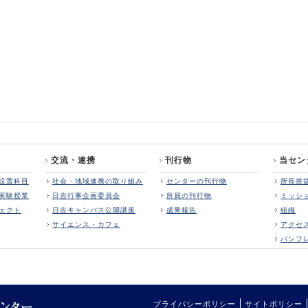
交流・連携
刊行物
当セン
設置科目
社会・地域連携の取り組み
センターの刊行物
所長挨
実験授業
日吉行事企画委員会
所員の刊行物
ミッシ
ェクト
日吉キャンパス公開講座
成果報告
組織
サイエンス・カフェ
アクセ
パンフ
プライバシーポリシー
サイトポリシー