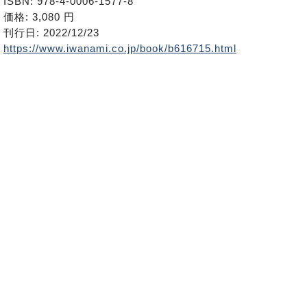
ISBN: 978-4-0006-1577-8
価格: 3,080 円
刊行日: 2022/12/23
https://www.iwanami.co.jp/book/b616715.html