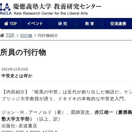
TOP
刊行物
刊行物紹介
所員の刊行物
2022年12月23日
中世史とは何か
【内容紹介】「暗黒の中世」は近代が創り出した物語だ。ケ
ブリッジ大学教授が誘う、ドキドキの本格的な中世史入門。
ジョン・H．アーノルド（著）、図師宣忠、
赤江雄一（慶應
塾大学文学部）
（以上、訳）
出版社: 岩波書店