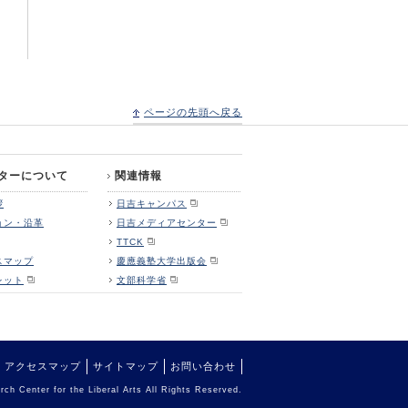
ページの先頭へ戻る
ターについて
関連情報
拶
日吉キャンパス
ョン・沿革
日吉メディアセンター
TTCK
スマップ
慶應義塾大学出版会
レット
文部科学省
アクセスマップ
サイトマップ
お問い合わせ
ch Center for the Liberal Arts All Rights Reserved.