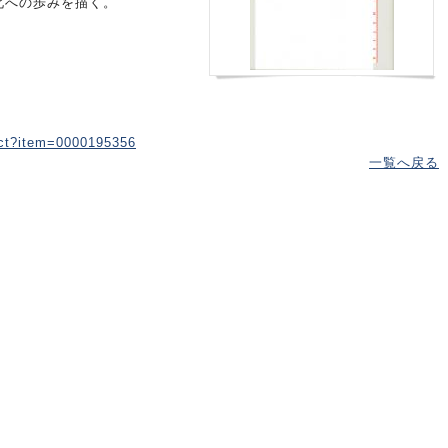
北への歩みを描く。
uct?item=0000195356
一覧へ戻る