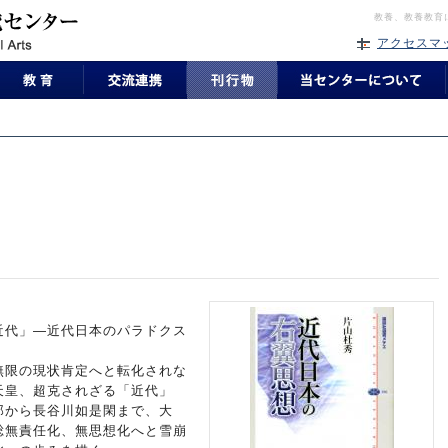
教養、教養教育
アクセスマ
近代」―近代日本のパラドクス
無限の現状肯定へと転化されな
天皇、超克されざる「近代」
郎から長谷川如是閑まで、大
総無責任化、無思想化へと雪崩