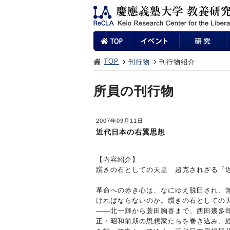
TOP
刊行物
刊行物紹介
所員の刊行物
2007年09月11日
近代日本の右翼思想
【内容紹介】
躓きの石としての天皇 超克されざる「
革命への赤き心は、なにゆえ脱臼され、
ければならないのか。躓きの石としての
――北一輝から蓑田胸喜まで、西田幾多
正・昭和前期の思想家たちを巻き込み、