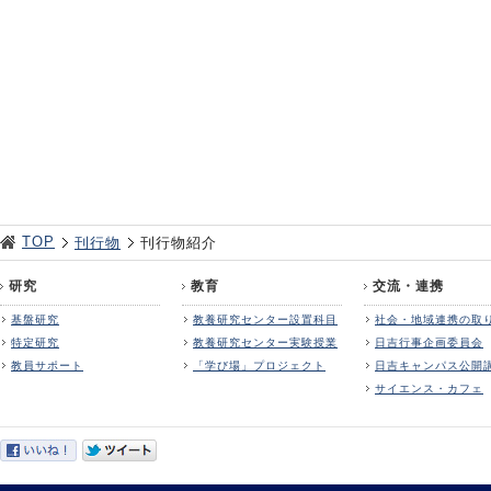
TOP
刊行物
刊行物紹介
研究
教育
交流・連携
基盤研究
教養研究センター設置科目
社会・地域連携の取
特定研究
教養研究センター実験授業
日吉行事企画委員会
教員サポート
「学び場」プロジェクト
日吉キャンパス公開
サイエンス・カフェ