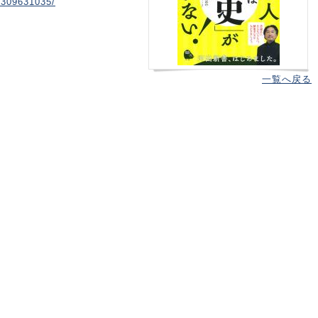
4309631035/
一覧へ戻る