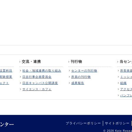
交流・連携
刊行物
当セン
設置科目
社会・地域連携の取り組み
センターの刊行物
所長挨
実験授業
日吉行事企画委員会
所員の刊行物
ミッシ
ェクト
日吉キャンパス公開講座
成果報告
組織
サイエンス・カフェ
アクセ
パンフ
プライバシーポリシー
サイトポリシー
© 2026 Keio Resear