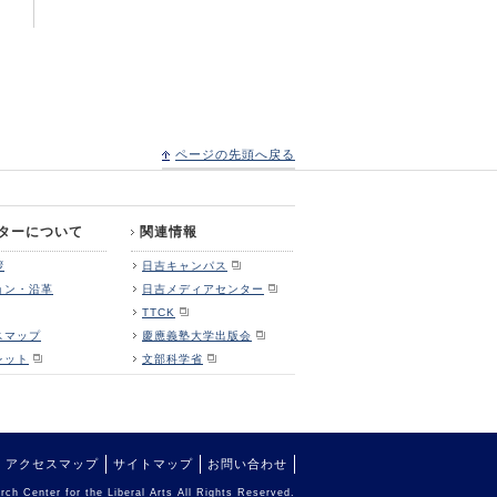
ページの先頭へ戻る
ターについて
関連情報
拶
日吉キャンパス
ョン・沿革
日吉メディアセンター
TTCK
スマップ
慶應義塾大学出版会
レット
文部科学省
アクセスマップ
サイトマップ
お問い合わせ
ch Center for the Liberal Arts All Rights Reserved.