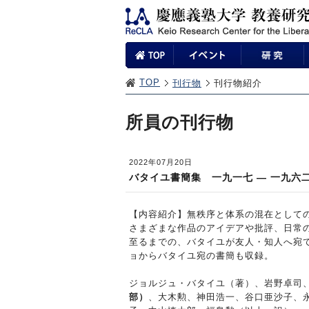
TOP
刊行物
刊行物紹介
所員の刊行物
2022年07月20日
バタイユ書簡集 一九一七 ― 一九六
【内容紹介】無秩序と体系の混在として
さまざまな作品のアイデアや批評、日常
至るまでの、バタイユが友人・知人へ宛
ョからバタイユ宛の書簡も収録。
ジョルジュ・バタイユ（著）、岩野卓司
部）
、大木勲、神田浩一、谷口亜沙子、