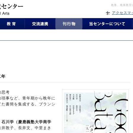
教養、教養教育
アクセスマ
二年
の思考
の瑣事など、青年期から晩年に
てた書簡を集成する。ブランシ
、
石川学（慶應義塾大学商学
永井敦子、長井文、中里まき