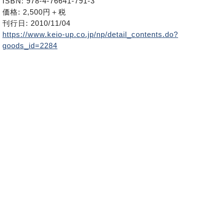
ISBN: 978-4-76641-791-3
価格: 2,500円＋税
刊行日: 2010/11/04
https://www.keio-up.co.jp/np/detail_contents.do?
goods_id=2284