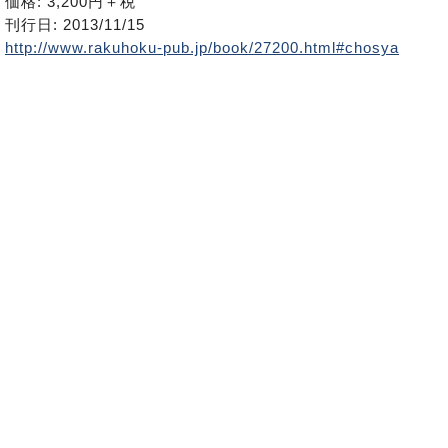
価格: 3,200円＋税
刊行日: 2013/11/15
http://www.rakuhoku-pub.jp/book/27200.html#chosya