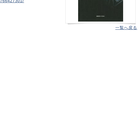
4766427301/
一覧へ戻る