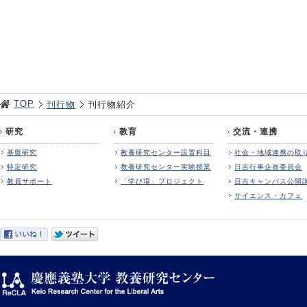
TOP
刊行物
刊行物紹介
研究
教育
交流・連携
基盤研究
教養研究センター設置科目
社会・地域連携の取
特定研究
教養研究センター実験授業
日吉行事企画委員会
教員サポート
「学び場」プロジェクト
日吉キャンパス公開
サイエンス・カフェ