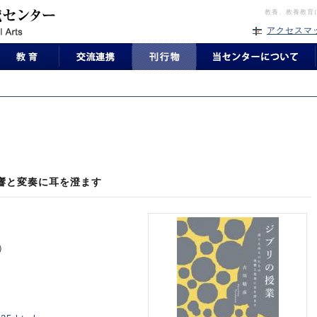
教養、教養教育
アクセスマ
響と変奏に耳を澄ます
）