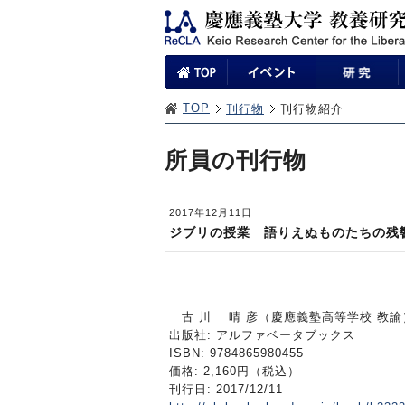
TOP
刊行物
刊行物紹介
所員の刊行物
2017年12月11日
ジブリの授業 語りえぬものたちの残
古 川 晴 彦（慶應義塾高等学校 教諭
出版社: アルファベータブックス
ISBN: 9784865980455
価格: 2,160円（税込）
刊行日: 2017/12/11